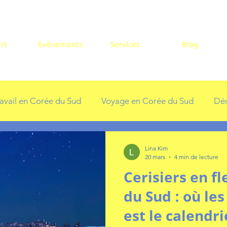
rt
Evénements
Services
Blog
ravail en Corée du Sud
Voyage en Corée du Sud
Déc
ons en Corée
Lina Kim
20 mars
4 min de lecture
Cerisiers en f
du Sud : où les
est le calendri