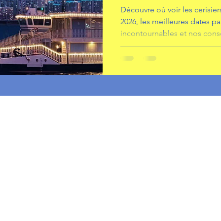
Découvre où voir les cerisie
2026, les meilleures dates par 
incontournables et nos conse
voyage.
Accueil
About TKB
Politique Confidentialité
Guide TKB
Contact
K-Cert
Profil
The Korea Bible© All Rights Reserved