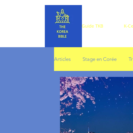
Guide TKB
K-Ce
Articles
Stage en Corée
T
Printemps en Corée
Sais