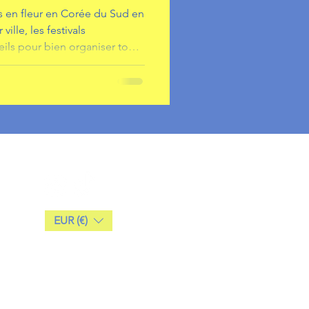
rs en fleur en Corée du Sud en
ville, les festivals
ils pour bien organiser ton
EUR (€)