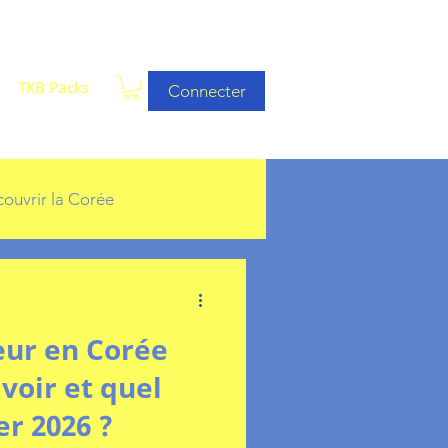
TKB Packs
Connecter
ouvrir la Corée
leur en Corée
 voir et quel
er 2026 ?