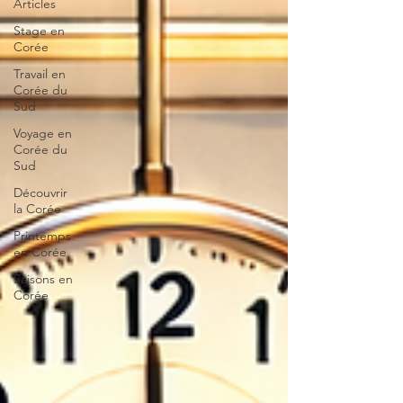
Articles
Stage en
Corée
Travail en
Corée du
Sud
Voyage en
Corée du
Sud
Découvrir
la Corée
Printemps
en Corée
Saisons en
Corée