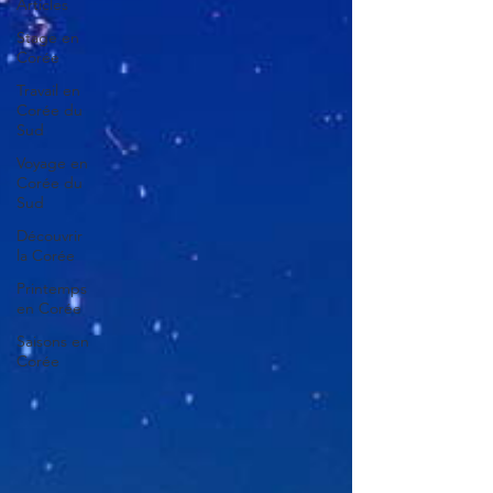
Articles
Stage en
Corée
Travail en
Corée du
Sud
Voyage en
Corée du
Sud
Découvrir
la Corée
Printemps
en Corée
Saisons en
Corée