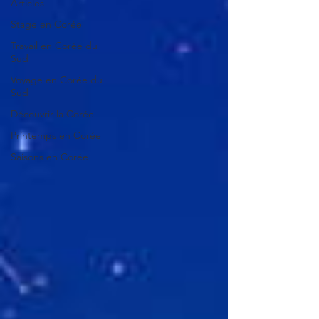
Articles
Stage en Corée
Travail en Corée du
Sud
Voyage en Corée du
Sud
Découvrir la Corée
Printemps en Corée
Saisons en Corée