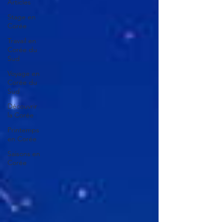
Articles
Stage en
Corée
Travail en
Corée du
Sud
Voyage en
Corée du
Sud
Découvrir
la Corée
Printemps
en Corée
Saisons en
Corée