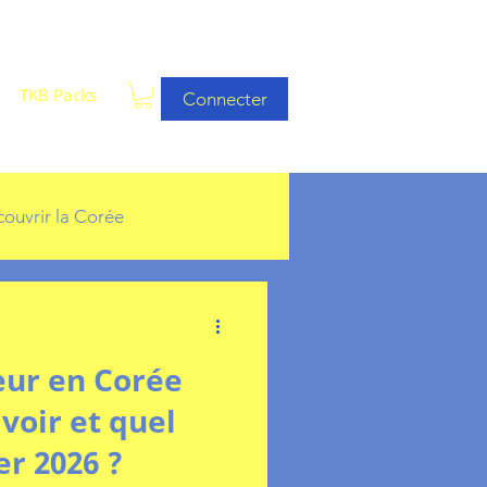
TKB Packs
Connecter
ouvrir la Corée
leur en Corée
 voir et quel
er 2026 ?