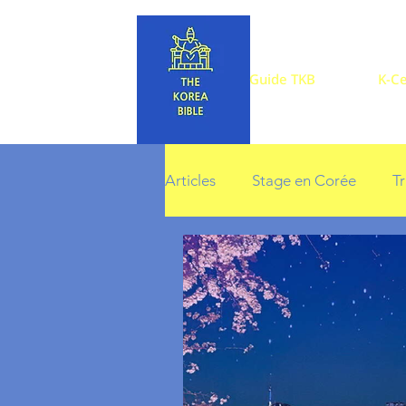
Guide TKB
K-Ce
Articles
Stage en Corée
T
Printemps en Corée
Sais