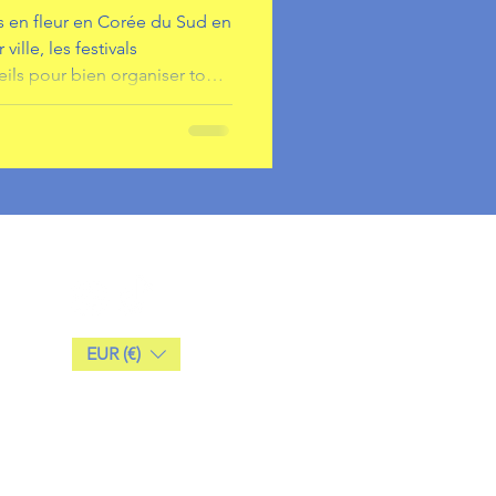
rs en fleur en Corée du Sud en
ville, les festivals
ils pour bien organiser ton
EUR (€)