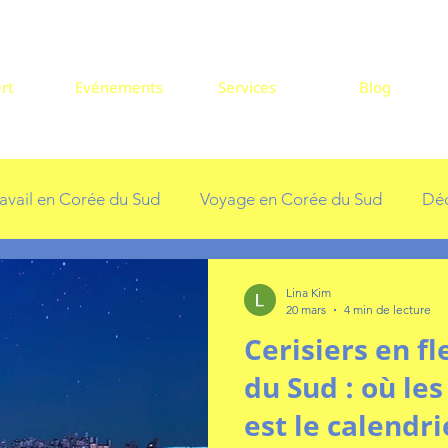
rt
Evénements
Services
Blog
ravail en Corée du Sud
Voyage en Corée du Sud
Déc
ons en Corée
Lina Kim
20 mars
4 min de lecture
Cerisiers en f
du Sud : où les
est le calendri