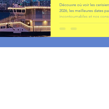
Découvre où voir les cerisie
2026, les meilleures dates par 
incontournables et nos conse
voyage.
Accueil
About TKB
Politique Confidentialité
Guide TKB
Contact
K-Cert
Profil
The Korea Bible© All Rights Reserved